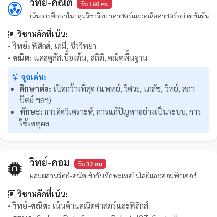
วิทย์-คณิต
รับ 160 คน
เน้นการศึกษาในกลุ่มวิชาวิทยาศาสตร์และคณิตศาสตร์อย่างเข้มข้น
วิชาหลักที่เน้น:
•
วิทย์:
ฟิสิกส์, เคมี, ชีววิทยา
•
คณิต:
แคลคูลัสเบื้องต้น, สถิติ, คณิตพื้นฐาน
จุดเด่น:
ศึกษาต่อ:
เปิดกว้างที่สุด (แพทย์, วิศวะ, เภสัช, วิทย์, สถา
ปัตย์ ฯลฯ)
ทักษะ:
การคิดวิเคราะห์, การแก้ปัญหาอย่างเป็นระบบ, การ
ใช้เหตุผล
วิทย์-คอม
รับ 32 คน
ผสมผสานวิทย์-คณิตเข้ากับทักษะเทคโนโลยีและคอมพิวเตอร์
วิชาหลักที่เน้น:
•
วิทย์-คณิต:
เน้นด้านคณิตศาสตร์และฟิสิกส์