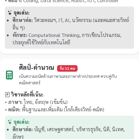
•
คอมฯ:
Coding, Data Science, Robot, IOT, Controller
จุดเด่น:
ศึกษาต่อ:
วิศวะคอมฯ, IT, AI, นวัตกรรม (และคณะสายวิทย์
อื่น ๆ)
ทักษะ:
Computational Thinking, การเขียนโปรแกรม,
ประยุกต์ใช้วิทย์กับเทคโนโลยี
ศิลป์-คำนวณ
รับ 32 คน
เน้นความถนัดด้านภาษาและภาษาต่างประเทศ ควบคู่กับ
คณิตศาสตร์
วิชาหลักที่เน้น:
•
ภาษา:
ไทย, อังกฤษ (เข้มข้น)
•
คณิต:
พื้นฐานและเพิ่มเติม (ใกล้เคียงวิทย์-คณิต)
จุดเด่น:
ศึกษาต่อ:
บัญชี, เศรษฐศาสตร์, บริหารธุรกิจ, นิติ, นิเทศ,
อักษร